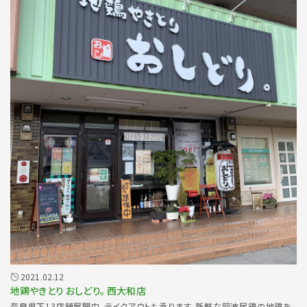
2021.02.12
地鶏やきとり おしどり。 西大和店
奈良県下13店舗展開中。テイクアウトも承ります。新鮮な阿波尾鶏の地鶏を