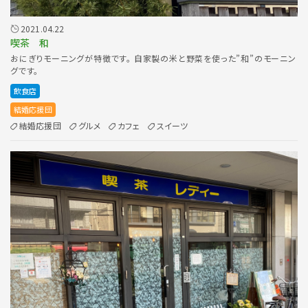
2021.04.22
喫茶 和
おにぎりモーニングが特徴です。 自家製の米と野菜を使った”和”のモーニン
グです。
飲食店
結婚応援団
結婚応援団
グルメ
カフェ
スイーツ