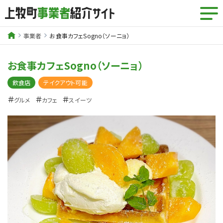
事業者
お食事カフェSogno（ソーニョ）
お食事カフェSogno（ソーニョ）
飲食店
テイクアウト可能
＃
＃
＃
グルメ
カフェ
スイーツ