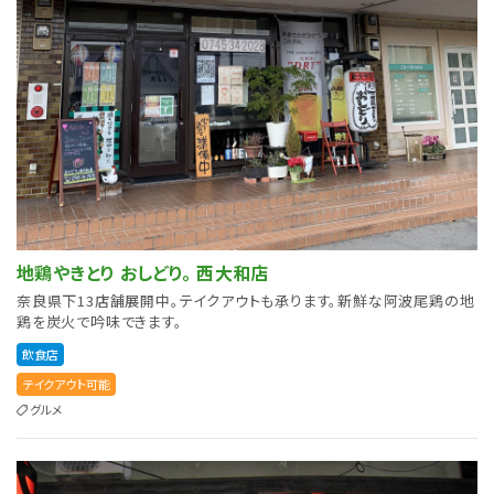
地鶏やきとり おしどり。 西大和店
奈良県下13店舗展開中。テイクアウトも承ります。新鮮な阿波尾鶏の地
鶏を炭火で吟味できます。
飲食店
テイクアウト可能
グルメ