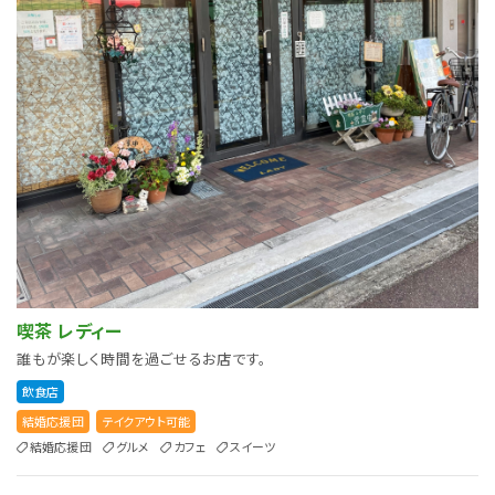
喫茶 レディー
誰もが楽しく時間を過ごせるお店です。
飲食店
結婚応援団
テイクアウト可能
結婚応援団
グルメ
カフェ
スイーツ