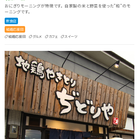
おにぎりモーニングが特徴です。 自家製の米と野菜を使った”和”のモ
ーニングです。
飲食店
結婚応援団
結婚応援団
グルメ
カフェ
スイーツ