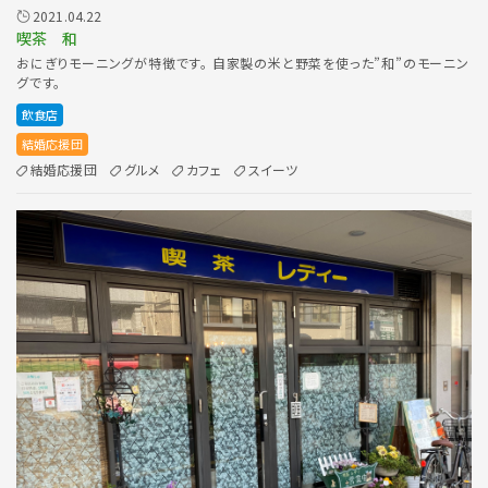
2021.04.22
喫茶 和
おにぎりモーニングが特徴です。 自家製の米と野菜を使った”和”のモーニン
グです。
飲食店
結婚応援団
結婚応援団
グルメ
カフェ
スイーツ