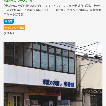
京都特製ラーメン旭
「老舗の味を受け継いだお店」 2016.9〜2017.12まで老舗「京都第一旭寺
田店」で修業し、その味を学んで2018.3.1に地元奈良へ戻り開店。 国産豚骨
のみから炊き出...
飲食店
テイクアウト可能
グルメ