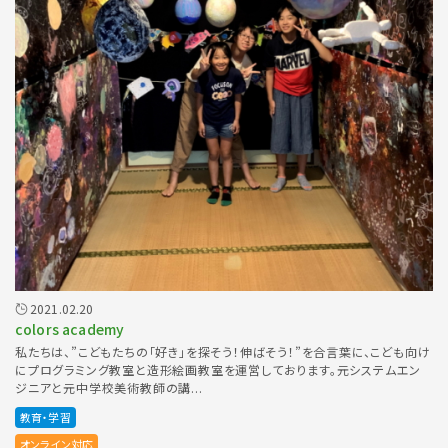
2021.02.20
colors academy
私たちは、”こどもたちの「好き」を探そう！伸ばそう！”を合言葉に、こども向け
にプログラミング教室と造形絵画教室を運営しております。元システムエン
ジニアと元中学校美術教師の講...
教育・学習
オンライン対応