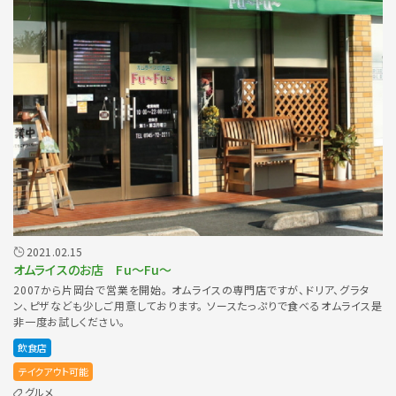
2021.02.15
オムライスのお店 Fu〜Fu〜
2007から片岡台で営業を開始。 オムライスの専門店ですが、ドリア、グラタ
ン、ピザなども少しご用意しております。 ソースたっぷりで食べるオムライス是
非一度お試しください。
飲食店
テイクアウト可能
グルメ