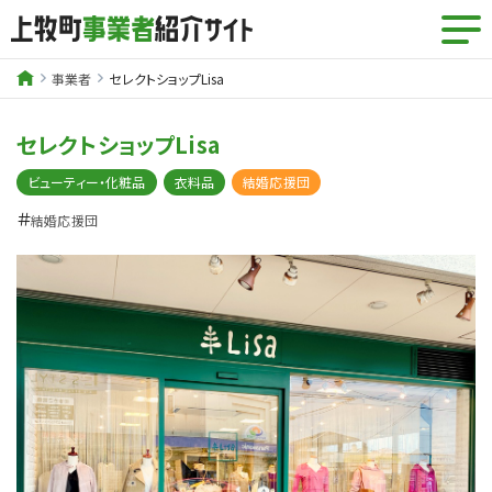
事業者
セレクトショップLisa
セレクトショップLisa
ビューティー・化粧品
衣料品
結婚応援団
＃
結婚応援団